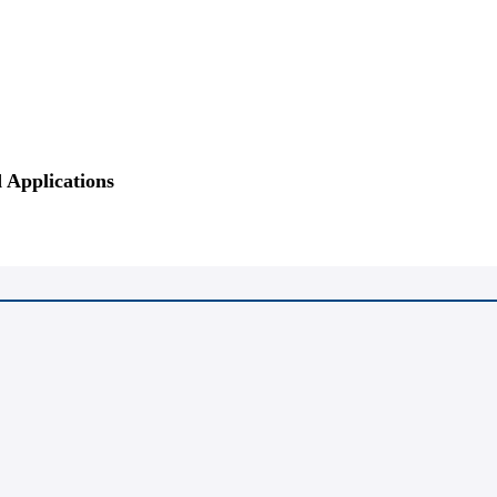
 Applications
酒店预订
场地和旅行
会议招商
报告清单
直播与回放
会议