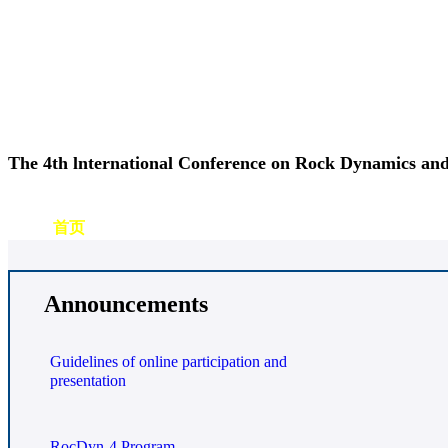
The 4th lnternational Conference on Rock Dynamics and
首页
组织机构
会议日程
时刻表
提交稿件
注册缴费
Announcements
Guidelines of online participation and
presentation
RocDyn-4 Program