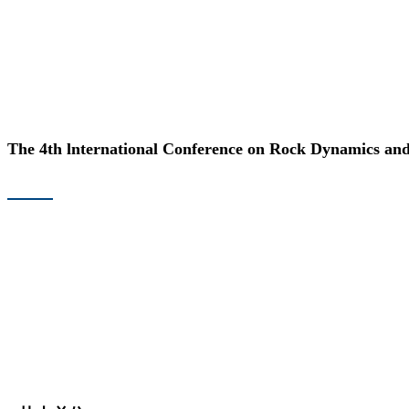
The 4th lnternational Conference on Rock Dynamics and
首页
组织机构
会议日程
时刻表
提交稿件
注册缴费