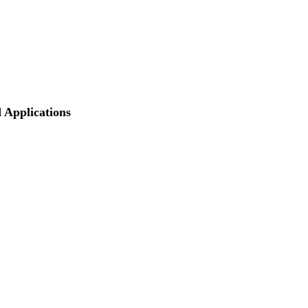
 Applications
酒店预订
场地和旅行
会议招商
报告清单
直播与回放
会议