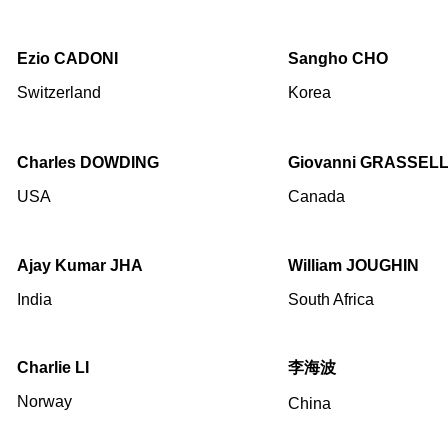
Ezio CADONI
Sangho CHO
Switzerland
Korea
Charles DOWDING
Giovanni GRASSELL
USA
Canada
Ajay Kumar JHA
William JOUGHIN
India
South Africa
Charlie LI
李海波
Norway
China